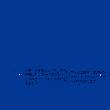
URLをコピーしました！
URLをコピーしました！
スポーツを魅せるアリーナの
ロボスケがご案内！水戸駅か
実現に向けて 〜『アダスト
ら『アダストリアみとアリー
リアみとアリーナ』が完成す
ナ』へバスでの行き方
るまで〜
この記事を書いた人