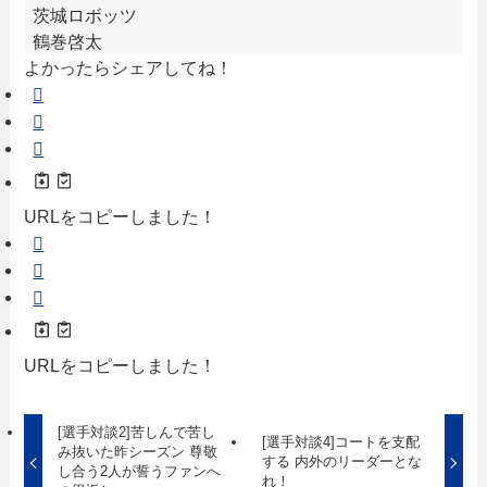
茨城ロボッツ
鶴巻啓太
よかったらシェアしてね！
URLをコピーしました！
URLをコピーしました！
[選手対談2]苦しんで苦し
[選手対談4]コートを支配
み抜いた昨シーズン 尊敬
する 内外のリーダーとな
し合う2人が誓うファンへ
れ！