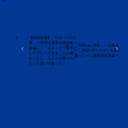
URLをコピーしました！
【特別企画】「ロボッツの1
番」一色翔太選手引退特集＜
「RUN as ONE～一丸疾走
前編＞～「ロボッツで選手と
～」2019-20シーズンを振り
してプレーできることが嬉し
返ってー山谷拓志代表篇ー
かったし、なんとか勝ちたい
という思いがあった」～
この記事を書いた人
ロボ研研究員