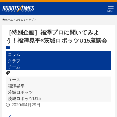
MENU
ホーム
コラム
クラブ
［特別企画］福澤プロに聞いてみよ
う！福澤晃平×茨城ロボッツU15座談会
コラム
クラブ
チーム
ユース
福澤晃平
茨城ロボッツ
茨城ロボッツU15
2020年4月29日