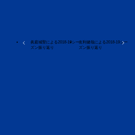
URLをコピーしました！
眞庭城聖による2018-19シー
友利健哉による2018-19シー
ズン振り返り
ズン振り返り
この記事を書いた人
ロボ研研究員
おすすめ記事