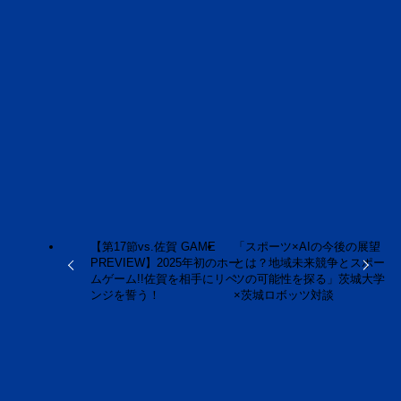
URLをコピーしました！
URLをコピーしました！
【第17節vs.佐賀 GAME
「スポーツ×AIの今後の展望
PREVIEW】2025年初のホー
とは？地域未来競争とスポー
ムゲーム!!佐賀を相手にリベ
ツの可能性を探る」茨城大学
ンジを誓う！
×茨城ロボッツ対談
この記事を書いた人