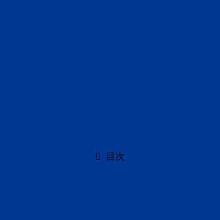
2019年11月9日
URLをコピーしました！
文＝鳴神富一
目次