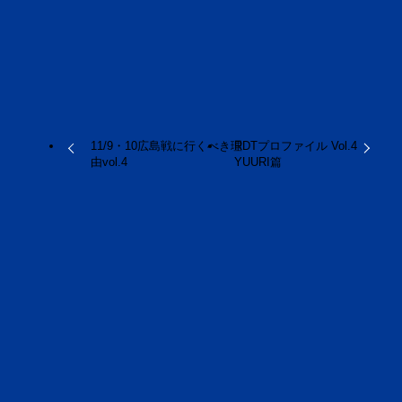
URLをコピーしました！
11/9・10広島戦に行くべき理
RDTプロファイル Vol.4
由vol.4
YUURI篇
この記事を書いた人
ロボ研研究員
おすすめ記事