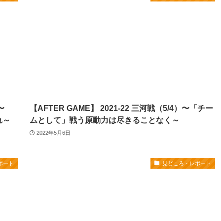
〜
【AFTER GAME】 2021-22 三河戦（5/4）〜「チー
れ～
ムとして」戦う原動力は尽きることなく～
2022年5月6日
ポート
見どころ・レポート