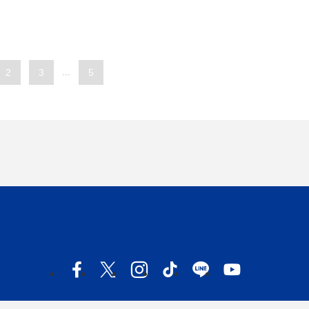
2
3
...
5