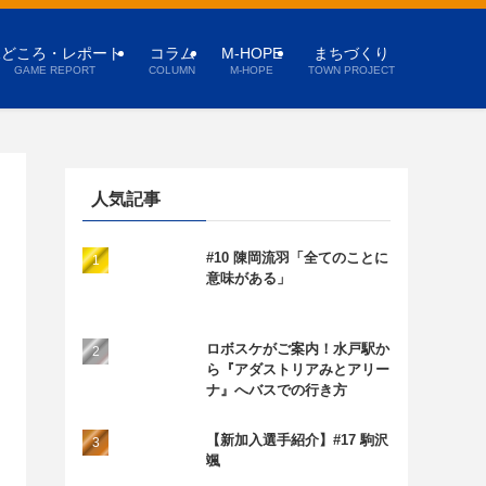
見どころ・レポート
コラム
M-HOPE
まちづくり
GAME REPORT
COLUMN
M-HOPE
TOWN PROJECT
人気記事
#10 陳岡流羽「全てのことに
意味がある」
ロボスケがご案内！水戸駅か
ら『アダストリアみとアリー
ナ』へバスでの行き方
【新加入選手紹介】#17 駒沢
颯