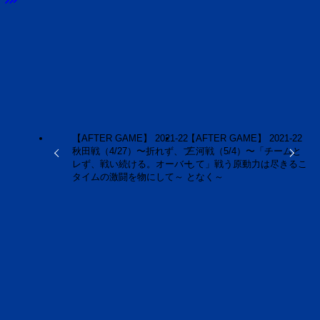
URLをコピーしました！
【AFTER GAME】 2021-22
【AFTER GAME】 2021-22
秋田戦（4/27）〜折れず、ブ
三河戦（5/4）〜「チームと
レず、戦い続ける。オーバー
して」戦う原動力は尽きるこ
タイムの激闘を物にして～
となく～
この記事を書いた人
荒 大（Masaru
Ara）
福島県内での報道記者、大手自動車メーカーのモータ
ースポーツ部門ライターを務めた後、独立。