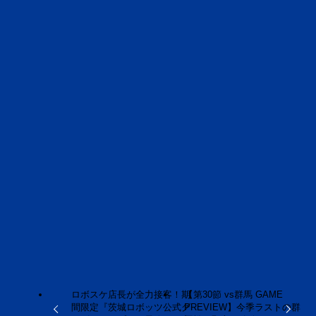
試合情報はこちら
見どころ・レポート
2025-26シーズン
Bリーグ
茨城ロボッツ
赤間賢人
よかったらシェアしてね！
URLをコピーしました！
URLをコピーしました！
ロボスケ店長が全力接客！期
【第30節 vs群馬 GAME
間限定『茨城ロボッツ公式グ
PREVIEW】今季ラストの群