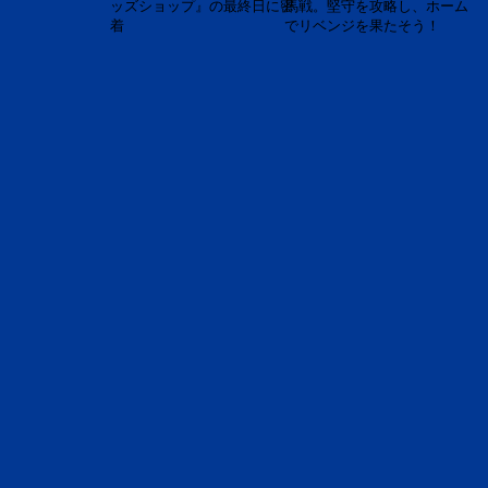
ッズショップ』の最終日に密
馬戦。堅守を攻略し、ホーム
着
でリベンジを果たそう！
この記事を書いた人
ロボ研研究員
おすすめ記事
【第36節 vs大阪 GAME PREVIEW】2025-26シ
ーズン最終章。持てる力のすべてを解き放ち、
新時代への扉を開け！
2026年5月1日