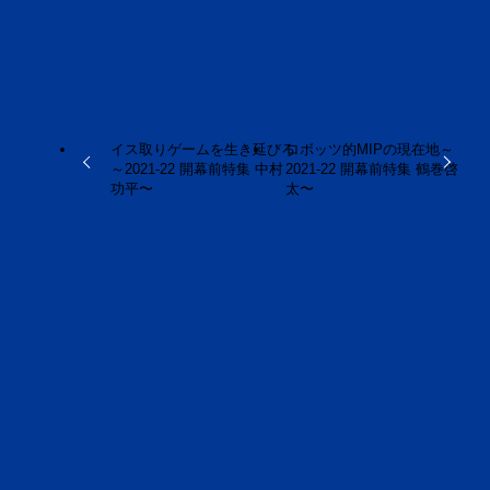
URLをコピーしました！
イス取りゲームを生き延びろ
ロボッツ的MIPの現在地～
～2021-22 開幕前特集 中村
2021-22 開幕前特集 鶴巻啓
功平〜
太〜
この記事を書いた人
荒 大（Masaru
Ara）
福島県内での報道記者、大手自動車メーカーのモータ
ースポーツ部門ライターを務めた後、独立。
茨城ロボッツを中心にB2の試合現場に足を運び、フ
ァン目線から取材を重ねる。Twitter @MasaruARA
おすすめ記事