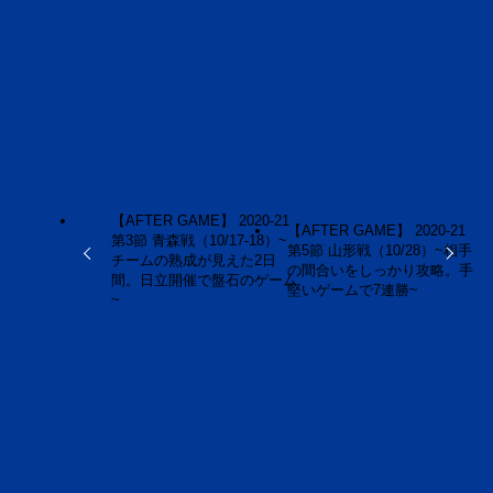
URLをコピーしました！
URLをコピーしました！
【AFTER GAME】 2020-21
【AFTER GAME】 2020-21
第3節 青森戦（10/17-18）~
第5節 山形戦（10/28）~相手
チームの熟成が見えた2日
の間合いをしっかり攻略。手
間。日立開催で盤石のゲーム
堅いゲームで7連勝~
~
この記事を書いた人
荒 大（Masaru
Ara）
福島県内での報道記者、大手自動車メーカーのモータ