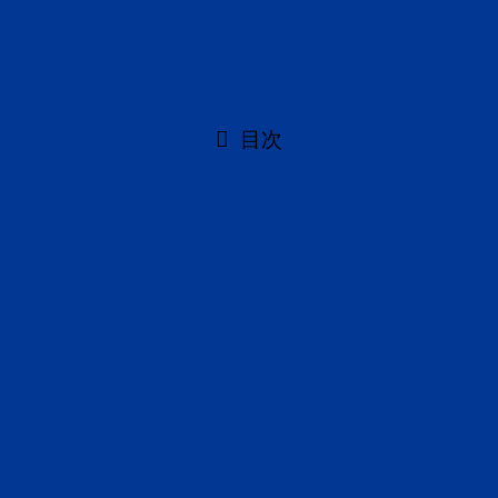
はないだろうか。
目次
ディフェンスの厚さに苦しむ中、光明となった
「unselfish」
ディフェンスでは遥が魂のプレー
辛勝にこそ価値あり
ディフェンスの厚さに苦しむ中、
光明となった「unselfish」