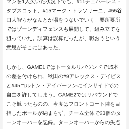
マンを1人欠いた状況下でも、#11チェハーレス・
タプスコット、#15マーク・トラソリーニ、#55谷
口大智らがなんとか場をつないでいく。要所要所
ではゾーンディフェンスも展開して、組み立てを
狙っていた。誤算は誤算だったが、戦おうという
意思がそこにはあった。
しかし、GAME1ではトータルリバウンドで15本
の差を付けられ、秋田の#9アレックス・デイビス
と#45コルトン・アイバーソンにインサイドでの
自由を許してしまう。GAME2ではリバウンドで
こそ競ったものの、今度はフロントコート陣を目
指したボールが納まらず、チーム全体で23個のタ
ーンオーバーを記録。ターンオーバーからの失点